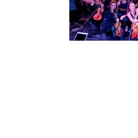
Bilder: Bernd Würsching