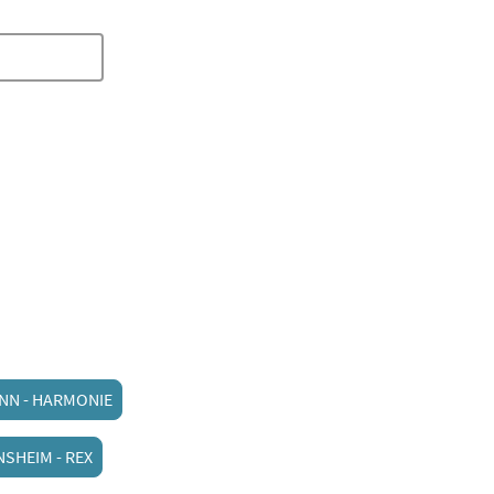
ic Childhood
Fotos/Videos
Kontakt
Gast werden
ONN - HARMONIE
NSHEIM - REX