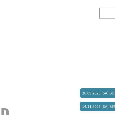
Home
Tour Daten
Acoust
26.09.2026 (SA) B
OD
14.11.2026 (SA) BE