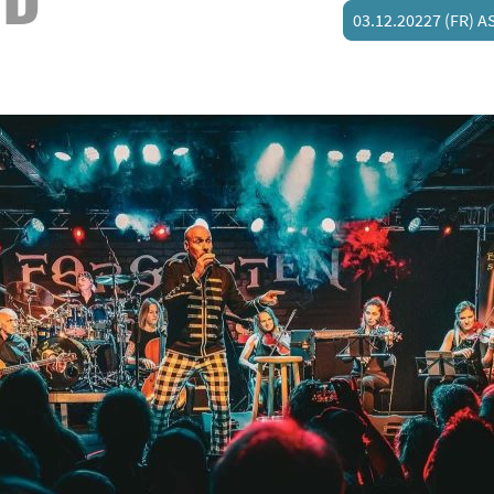
03.12.20227 (FR)
`unplugged´ Version der Misplaced
Das weitere Programm an diesen Abenden