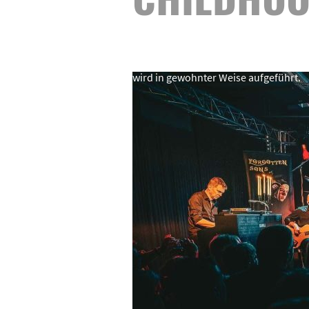
"Acoustic Childhood" bedeutet eine 
Childhood mit Streichinstrumenten. 
wird in gewohnter Weise aufgeführt.